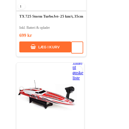
1
TX 725 Storm TurboJet- 25 km/t, 35cm
Inkl. Batteri & oplader
699 kr
LÆG I KURV
Tilføj
til
ønske
liste