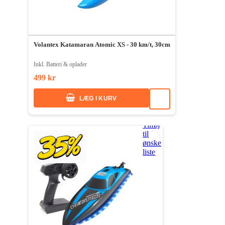
Volantex Katamaran Atomic XS - 30 km/t, 30cm
Inkl. Batteri & oplader
499 kr
LÆG I KURV
Tilføj
til
ønske
liste