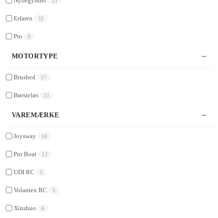
Nybegynder
23
Erfaren
32
Pro
9
MOTORTYPE
Brushed
17
Børsteløs
21
VAREMÆRKE
Joysway
10
Pro Boat
12
UDI RC
5
Volantex RC
5
Xinshuo
6