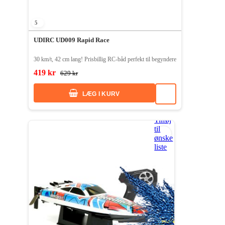
5
UDIRC UD009 Rapid Race
30 km/t, 42 cm lang! Prisbillig RC-båd perfekt til begyndere
419 kr
629 kr
LÆG I KURV
Tilføj
til
ønske
liste