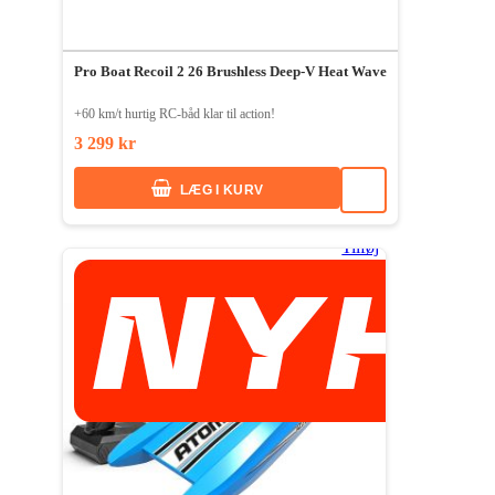
Pro Boat Recoil 2 26 Brushless Deep-V Heat Wave
+60 km/t hurtig RC-båd klar til action!
3 299 kr
LÆG I KURV
Tilføj
til
ønske
liste