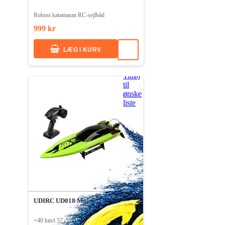
Robust katamaran RC-sejlbåd
999 kr
LÆG I KURV
Tilføj
til
ønske
liste
UDIRC UD018 Muscleboat brushless
+40 km/t 57 cm børsteløs RC-båd, 3s Li-Po