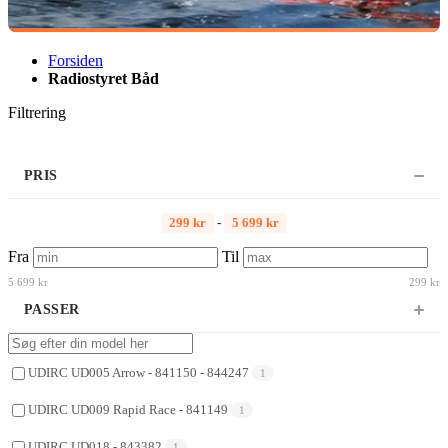
Forsiden
Radiostyret Båd
Filtrering
PRIS
299 kr
-
5 699 kr
Fra
Til
5 699 kr
299 kr
PASSER
UDIRC UD005 Arrow - 841150 - 844247
1
UDIRC UD009 Rapid Race - 841149
1
UDIRC UD018 - 843382
1