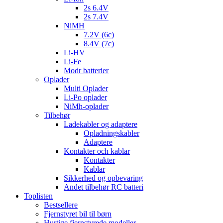
2s 6.4V
2s 7.4V
NiMH
7.2V (6c)
8.4V (7c)
Li-HV
Li-Fe
Modr batterier
Oplader
Multi Oplader
Li-Po oplader
NiMh-oplader
Tilbehør
Ladekabler og adaptere
Opladningskabler
Adaptere
Kontakter och kablar
Kontakter
Kablar
Sikkerhed og opbevaring
Andet tilbehør RC batteri
Toplisten
Bestsellere
Fjernstyret bil til børn
Hurtige fjernstyrede modeller