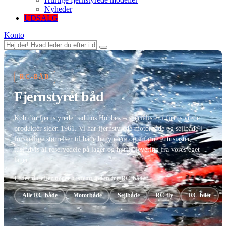
Nyheder
UDSALG
Konto
RC-BÅD
Fjernstyret båd
Køb din fjernstyrede båd hos Hobbex – specialister i fjernstyrede
produkter siden 1961. Vi har fjernstyrede motorbåde og sejlbåde i
forskellige størrelser til både begyndere og erfarne entusiaster,
tusindvis af reservedele på lager og hurtig levering fra vores eget
lager.
Leder du efter noget bestemt inden for RC-både?
Alle RC-både
Motorbåde
Sejlbåde
RC-fly
RC-biler