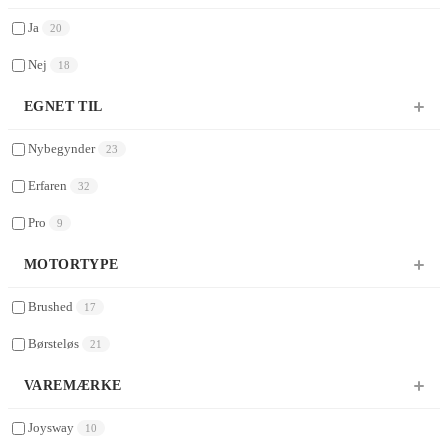
Ja
20
Nej
18
EGNET TIL
Nybegynder
23
Erfaren
32
Pro
9
MOTORTYPE
Brushed
17
Børsteløs
21
VAREMÆRKE
Joysway
10