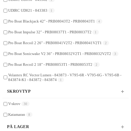
UDIRC UD021 - 843383
1
Pro Boat Blackjack 42" - PRB08043T2 - PRB08043T1
4
Pro Boat Impulse 32" - PRB08037T1 - PRB08037T2
1
Pro Boat Recoil 2 26" - PRB08041V2T2 - PRB08041V2T1
2
Pro Boat Sonicwake V2 36" - PRB08032V2T1 - PRB08032V2T2
3
Pro Boat Recoil 2 18" - PRB08053T1 - PRB08053T2
2
Volantex RC Vector Lumen - 843873 - V795-6R - V795-6G - V795-6B -
843874-K1 - 843872 - 843874
1
SKROVTYP
V-skrov
30
Katamaran
8
PÅ LAGER