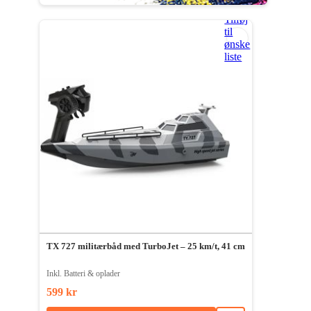
Tilføj
til
ønske
liste
TX 727 militærbåd med TurboJet – 25 km/t, 41 cm
Inkl. Batteri & oplader
599 kr