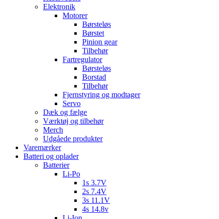
Elektronik
Motorer
Børsteløs
Børstet
Pinion gear
Tilbehør
Fartregulator
Børsteløs
Borstad
Tilbehør
Fjernstyring og modtager
Servo
Dæk og fælge
Værktøj og tilbehør
Merch
Udgåede produkter
Varemærker
Batteri og oplader
Batterier
Li-Po
1s 3.7V
2s 7.4V
3s 11.1V
4s 14.8v
Li-Ion