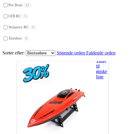
Pro Boat
12
UDI RC
5
Volantex RC
5
Xinshuo
6
Sorter efter:
Stigende orden
Faldende orden
Tilføj
til
ønske
liste