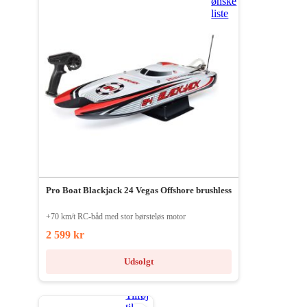
ønske
liste
Pro Boat Blackjack 24 Vegas Offshore brushless
+70 km/t RC-båd med stor børsteløs motor
2 599 kr
Udsolgt
Tilføj