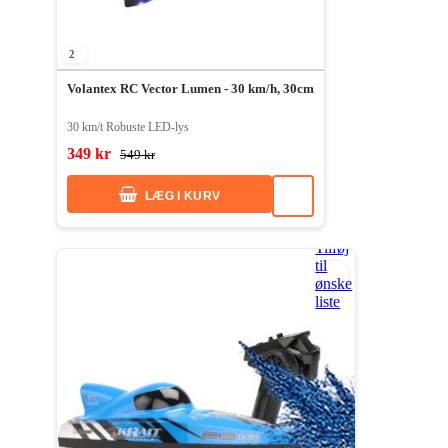
2
Volantex RC Vector Lumen - 30 km/h, 30cm
30 km/t Robuste LED-lys
349 kr
549 kr
LÆG I KURV
Tilføj
til
ønske
liste