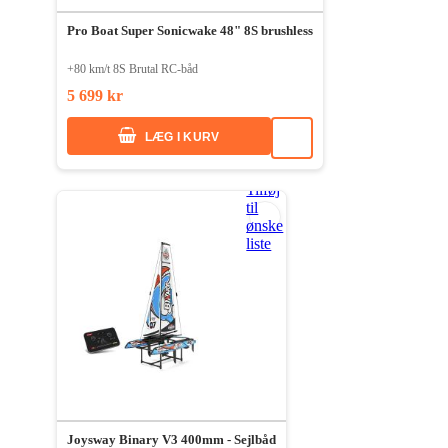
Pro Boat Super Sonicwake 48" 8S brushless
+80 km/t 8S Brutal RC-båd
5 699 kr
LÆG I KURV
Tilføj
til
ønske
liste
Joysway Binary V3 400mm - Sejlbåd