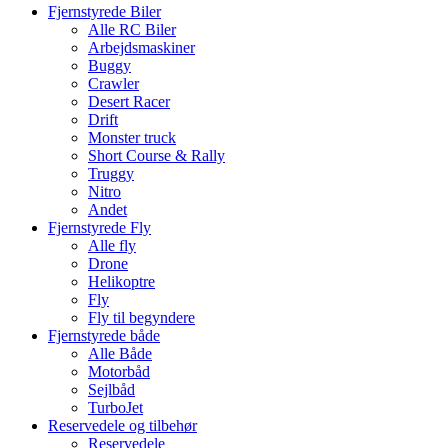
Fjernstyrede Biler
Alle RC Biler
Arbejdsmaskiner
Buggy
Crawler
Desert Racer
Drift
Monster truck
Short Course & Rally
Truggy
Nitro
Andet
Fjernstyrede Fly
Alle fly
Drone
Helikoptre
Fly
Fly til begyndere
Fjernstyrede både
Alle Både
Motorbåd
Sejlbåd
TurboJet
Reservedele og tilbehør
Reservedele