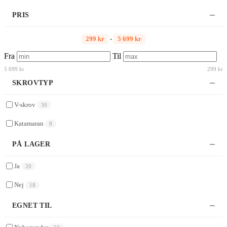
PRIS
299 kr
-
5 699 kr
Fra
Til
5 699 kr
299 kr
SKROVTYP
V-skrov
30
Katamaran
8
PÅ LAGER
Ja
20
Nej
18
EGNET TIL