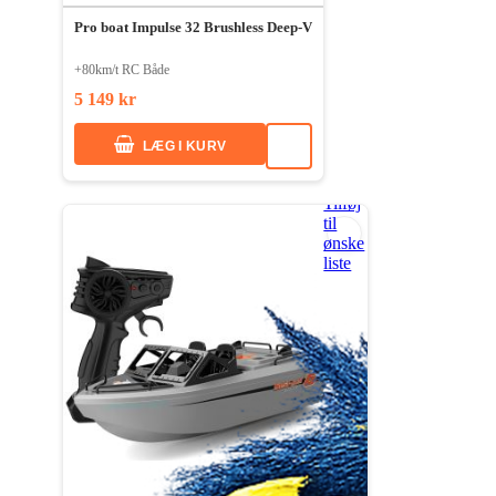
Pro boat Impulse 32 Brushless Deep-V
+80km/t RC Både
5 149 kr
LÆG I KURV
Tilføj
til
ønske
liste