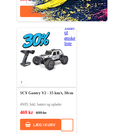
LÆG I KURV
Tilføj
til
ønske
liste
7
SCY Gantry V2 - 35 km/t, 30cm
4WD, Inkl. batteri og oplader
469 kr
699 kr
LÆG I KURV