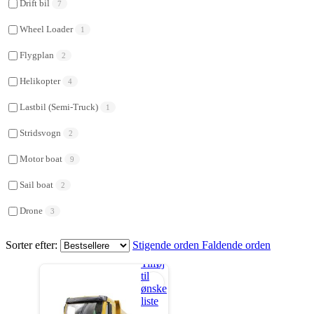
Drift bil
7
Wheel Loader
1
Flygplan
2
Helikopter
4
Lastbil (Semi-Truck)
1
Stridsvogn
2
Motor boat
9
Sail boat
2
Drone
3
Sorter efter:
Stigende orden
Faldende orden
Tilføj
til
ønske
liste