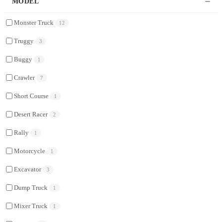
MODEL
Monster Truck
12
Truggy
3
Buggy
1
Crawler
7
Short Course
1
Desert Racer
2
Rally
1
Motorcycle
1
Excavator
3
Dump Truck
1
Mixer Truck
1