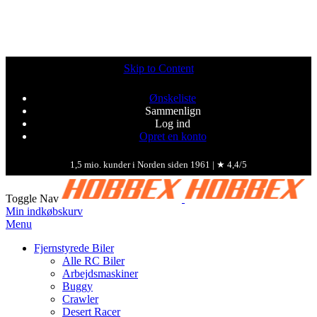
Skip to Content
Ønskeliste
Sammenlign
Log ind
Opret en konto
1,5 mio. kunder i Norden siden 1961 | ★ 4,4/5
Toggle Nav
Min indkøbskurv
Menu
Fjernstyrede Biler
Alle RC Biler
Arbejdsmaskiner
Buggy
Crawler
Desert Racer