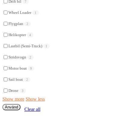
Drift bil
7
Wheel Loader
1
Flygplan
2
Helikopter
4
Lastbil (Semi-Truck)
1
Stridsvogn
2
Motor boat
9
Sail boat
2
Drone
3
Show more
Show less
Använd
Clear all