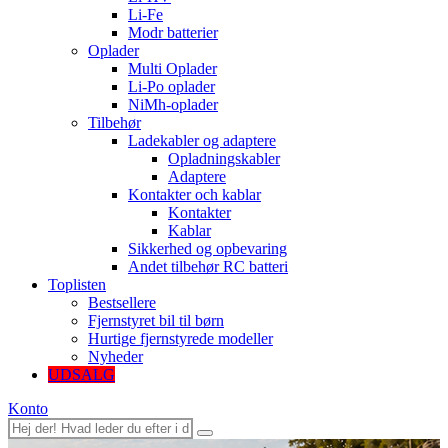
Li-Fe
Modr batterier
Oplader
Multi Oplader
Li-Po oplader
NiMh-oplader
Tilbehør
Ladekabler og adaptere
Opladningskabler
Adaptere
Kontakter och kablar
Kontakter
Kablar
Sikkerhed og opbevaring
Andet tilbehør RC batteri
Toplisten
Bestsellere
Fjernstyret bil til børn
Hurtige fjernstyrede modeller
Nyheder
UDSALG
Konto