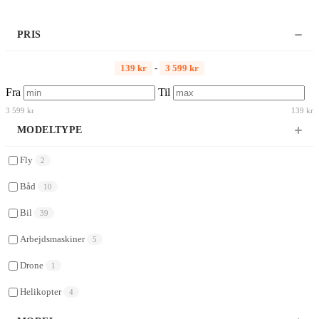
PRIS
139 kr
-
3 599 kr
Fra
Til
3 599 kr
139 kr
MODELTYPE
Fly
2
Båd
10
Bil
39
Arbejdsmaskiner
5
Drone
1
Helikopter
4