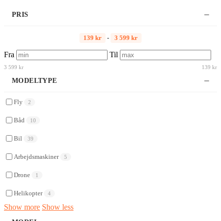
PRIS
139 kr
-
3 599 kr
Fra
Til
3 599 kr
139 kr
MODELTYPE
Fly
2
Båd
10
Bil
39
Arbejdsmaskiner
5
Drone
1
Helikopter
4
Show more
Show less