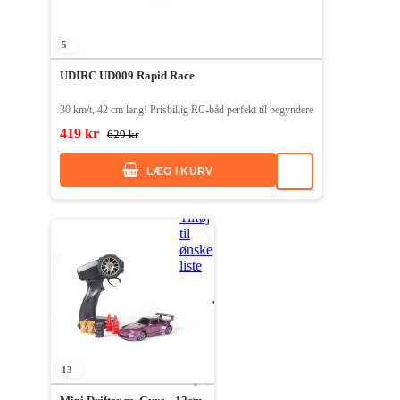
5
UDIRC UD009 Rapid Race
30 km/t, 42 cm lang! Prisbillig RC-båd perfekt til begyndere
419 kr
629 kr
LÆG I KURV
Tilføj
til
ønske
liste
13