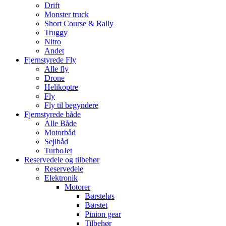
Drift
Monster truck
Short Course & Rally
Truggy
Nitro
Andet
Fjernstyrede Fly
Alle fly
Drone
Helikoptre
Fly
Fly til begyndere
Fjernstyrede både
Alle Både
Motorbåd
Sejlbåd
TurboJet
Reservedele og tilbehør
Reservedele
Elektronik
Motorer
Børsteløs
Børstet
Pinion gear
Tilbehør