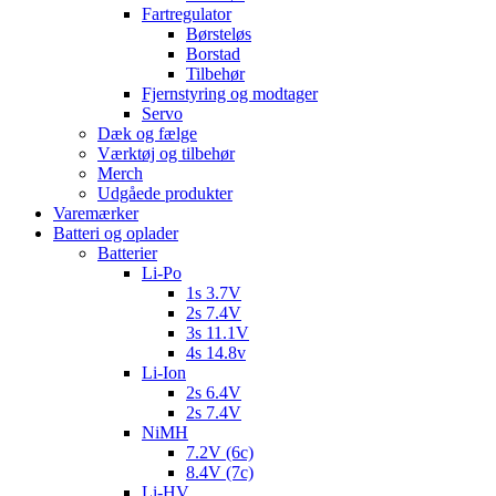
Fartregulator
Børsteløs
Borstad
Tilbehør
Fjernstyring og modtager
Servo
Dæk og fælge
Værktøj og tilbehør
Merch
Udgåede produkter
Varemærker
Batteri og oplader
Batterier
Li-Po
1s 3.7V
2s 7.4V
3s 11.1V
4s 14.8v
Li-Ion
2s 6.4V
2s 7.4V
NiMH
7.2V (6c)
8.4V (7c)
Li-HV