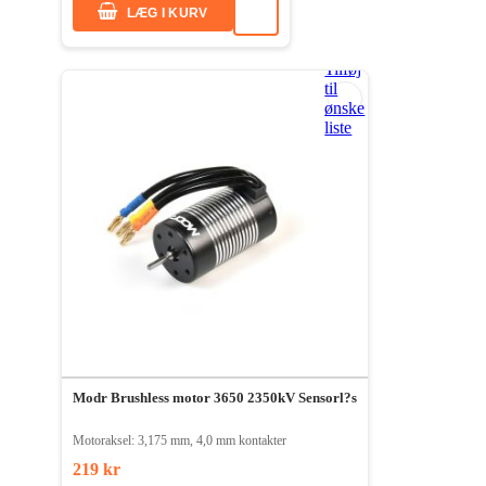
LÆG I KURV
Tilføj
til
ønske
liste
Modr Brushless motor 3650 2350kV Sensorl?s
Motoraksel: 3,175 mm, 4,0 mm kontakter
219 kr