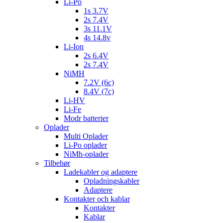
Li-Po
1s 3.7V
2s 7.4V
3s 11.1V
4s 14.8v
Li-Ion
2s 6.4V
2s 7.4V
NiMH
7.2V (6c)
8.4V (7c)
Li-HV
Li-Fe
Modr batterier
Oplader
Multi Oplader
Li-Po oplader
NiMh-oplader
Tilbehør
Ladekabler og adaptere
Opladningskabler
Adaptere
Kontakter och kablar
Kontakter
Kablar