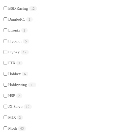
BSD Racing
12
DumboRC
2
Etronix
2
Flycolor
5
FlySky
17
FTX
1
Hobbex
6
Hobbywing
11
HSP
2
JX-Servo
19
MJX
2
Modr
63