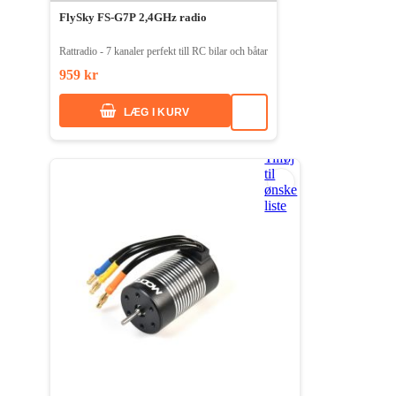
FlySky FS-G7P 2,4GHz radio
Rattradio - 7 kanaler perfekt till RC bilar och båtar
959 kr
LÆG I KURV
Tilføj
til
ønske
liste