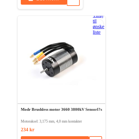
Tilføj
til
ønske
liste
Modr Brushless motor 3660 3800kV Sensorl?s
Motoraksel: 3,175 mm, 4,0 mm kontakter
234 kr