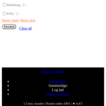
Xinlehong
2
X-Fly
2
Show more
Show less
Använd
Clear all
Skip to Content
Ønskeliste
Sammenlign
Log ind
Opret en konto
1,5 mio. kunder i Norden siden 1961 | ★ 4,4/5