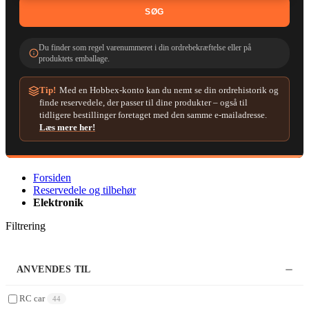
SØG
Du finder som regel varenummeret i din ordrebekræftelse eller på
produktets emballage.
Tip!
Med en Hobbex-konto kan du nemt se din ordrehistorik og
finde reservedele, der passer til dine produkter – også til
tidligere bestillinger foretaget med den samme e-mailadresse.
Læs mere her!
Forsiden
Reservedele og tilbehør
Elektronik
Filtrering
ANVENDES TIL
RC car
44