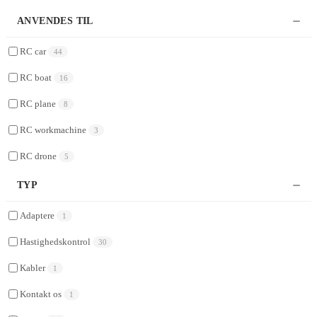
ANVENDES TIL
RC car
44
RC boat
16
RC plane
8
RC workmachine
3
RC drone
5
TYP
Adaptere
1
Hastighedskontrol
30
Kabler
1
Kontakt os
1