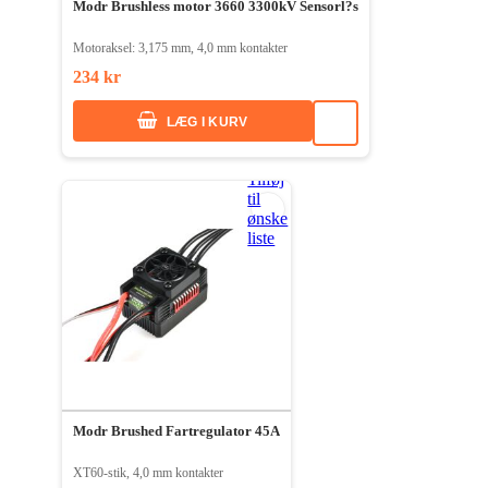
Modr Brushless motor 3660 3300kV Sensorl?s
Motoraksel: 3,175 mm, 4,0 mm kontakter
234 kr
LÆG I KURV
Tilføj
til
ønske
liste
Modr Brushed Fartregulator 45A
XT60-stik, 4,0 mm kontakter