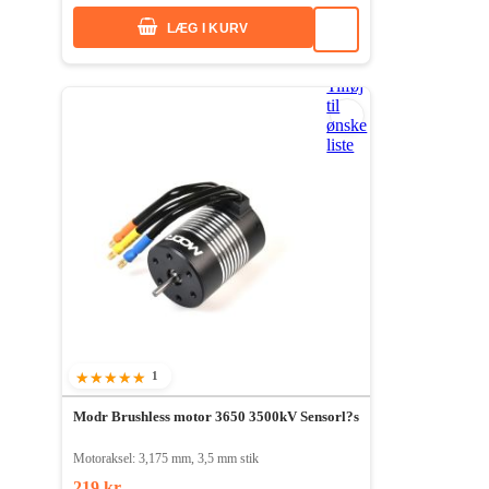
LÆG I KURV
Tilføj
til
ønske
liste
1
100%
Modr Brushless motor 3650 3500kV Sensorl?s
Motoraksel: 3,175 mm, 3,5 mm stik
219 kr