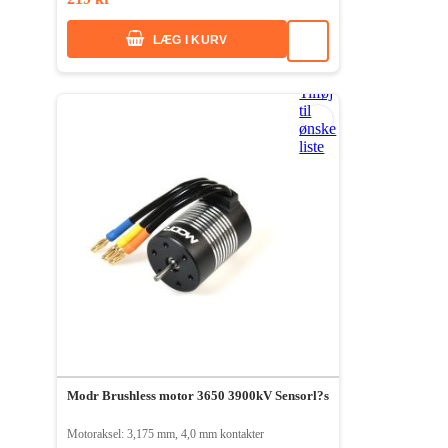
LÆG I KURV
Tilføj
til
ønske
liste
Modr Brushless motor 3650 3900kV Sensorl?s
Motoraksel: 3,175 mm, 4,0 mm kontakter