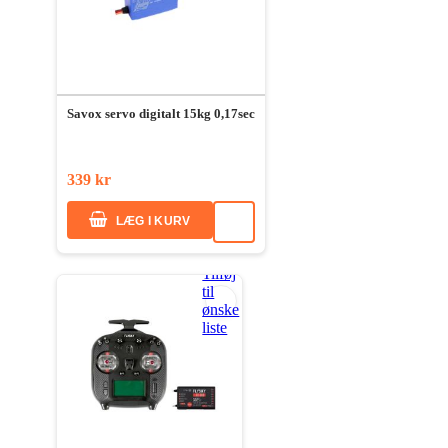
Savox servo digitalt 15kg 0,17sec
339 kr
LÆG I KURV
Tilføj
til
ønske
liste