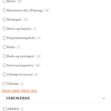
Motor
50
Motoriseret drev (Pinjong)
54
Modtagere
15
Motor og fartpilot
1
Programmeringsboks
4
Radio
2
Radio og modtagere
11
Servo/styringsservo
36
Tilbehør til servoer
6
Tilbehør
4
Show more
Show less
VAREMÆRKE
ARRMA
1