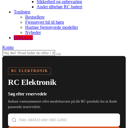
Sikkerhed og opbevaring
Andet tilbehør RC batteri
Toplisten
Bestsellere
Fjernstyret bil til børn
Hurtige fjernstyrede modeller
Nyheder
UDSALG
Konto
RC ELEKTRONIK
RC Elektronik
Søg efter reservedele
Indtast varenummeret eller modelnavnet på dit RC-produkt for at finde
passende reservedele.