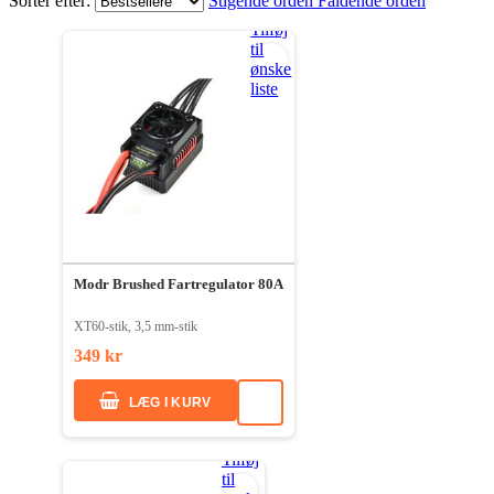
Sorter efter:
Stigende orden
Faldende orden
Tilføj
til
ønske
liste
Modr Brushed Fartregulator 80A
XT60-stik, 3,5 mm-stik
349 kr
LÆG I KURV
Tilføj
til