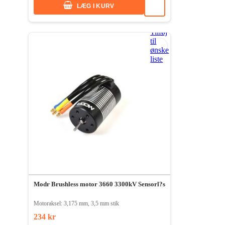
LÆG I KURV
Tilføj
til
ønske
liste
Modr Brushless motor 3660 3300kV Sensorl?s
Motoraksel: 3,175 mm, 3,5 mm stik
234 kr