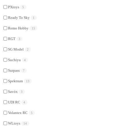
PXtoys
5
Ready To Sky
1
Remo Hobby
15
RGT
3
SG Model
2
Suchiyu
4
Surpass
7
Spektrum
13
Savöx
3
UDI RC
4
Volantex RC
5
WLtoys
14