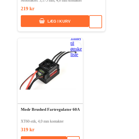
Motoraksel: 3,175 mm, 4,0 mm kontakter
219 kr
LÆG I KURV
Tilføj
til
ønske
liste
Modr Brushed Fartregulator 60A
XT60-stik, 4,0 mm kontakter
319 kr