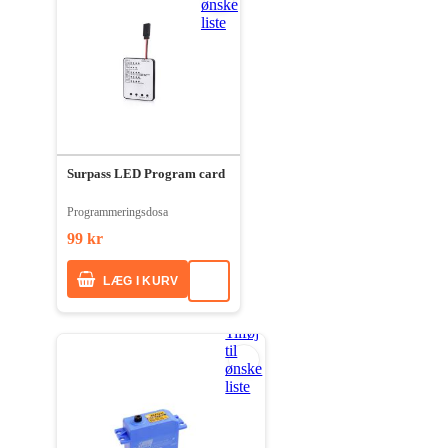
ønske
liste
Surpass LED Program card
Programmeringsdosa
99 kr
LÆG I KURV
Tilføj
til
ønske
liste