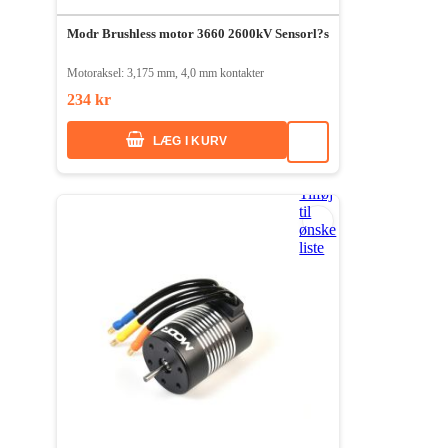
Modr Brushless motor 3660 2600kV Sensorl?s
Motoraksel: 3,175 mm, 4,0 mm kontakter
234 kr
LÆG I KURV
Tilføj
til
ønske
liste