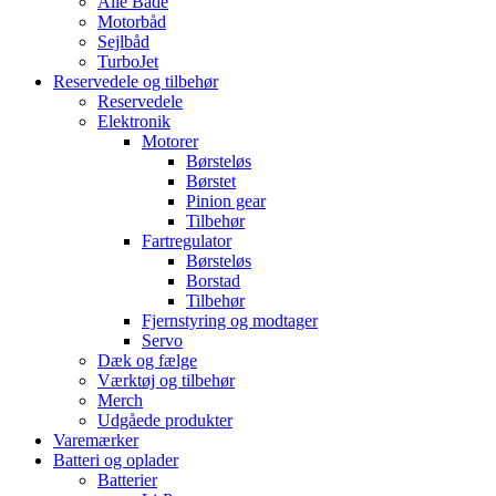
Alle Både
Motorbåd
Sejlbåd
TurboJet
Reservedele og tilbehør
Reservedele
Elektronik
Motorer
Børsteløs
Børstet
Pinion gear
Tilbehør
Fartregulator
Børsteløs
Borstad
Tilbehør
Fjernstyring og modtager
Servo
Dæk og fælge
Værktøj og tilbehør
Merch
Udgåede produkter
Varemærker
Batteri og oplader
Batterier