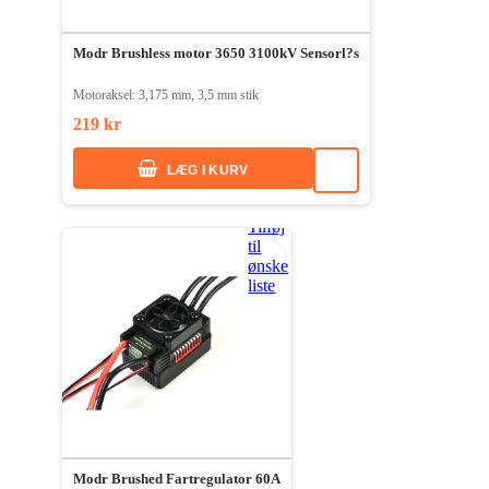
Modr Brushless motor 3650 3100kV Sensorl?s
Motoraksel: 3,175 mm, 3,5 mm stik
219 kr
LÆG I KURV
Tilføj
til
ønske
liste
Modr Brushed Fartregulator 60A