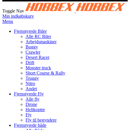
Toggle Nav
Min indkøbskurv
Menu
Fjernstyrede Biler
Alle RC Biler
Arbejdsmaskiner
Buggy
Crawler
Desert Racer
Drift
Monster truck
Short Course & Rally
Truggy
Nitro
Andet
Fjernstyrede Fly
Alle fly
Drone
Helikoptre
Fly
Fly til begyndere
Fjernstyrede både