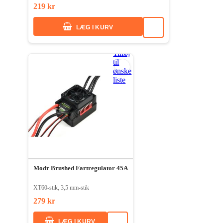
219 kr
LÆG I KURV
Tilføj
til
ønske
liste
Modr Brushed Fartregulator 45A
XT60-stik, 3,5 mm-stik
279 kr
LÆG I KURV