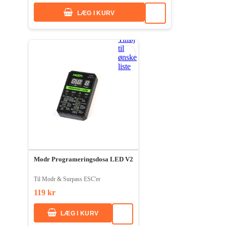
LÆG I KURV
Tilføj
til
ønske
liste
Modr Programeringsdosa LED V2
Til Modr & Surpass ESC'er
119 kr
LÆG I KURV