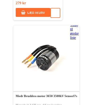
279 kr
LÆG I KURV
Tilføj
til
ønske
liste
Modr Brushless motor 3650 3500kV Sensorl?s