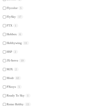
Flycolor
5
FlySky
17
FTX
1
Hobbex
6
Hobbywing
11
HSP
2
JX-Servo
19
MJX
2
Modr
63
PXtoys
5
Ready To Sky
1
Remo Hobby
15