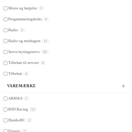
Motor og fartpilot
1
Programmeringsboks
4
Radio
2
Radio og modtagere
11
Servo/styringsservo
36
Tilbehør til servoer
6
Tilbehør
4
VAREMÆRKE
ARRMA
1
BSD Racing
12
DumboRC
2
Etronix
2