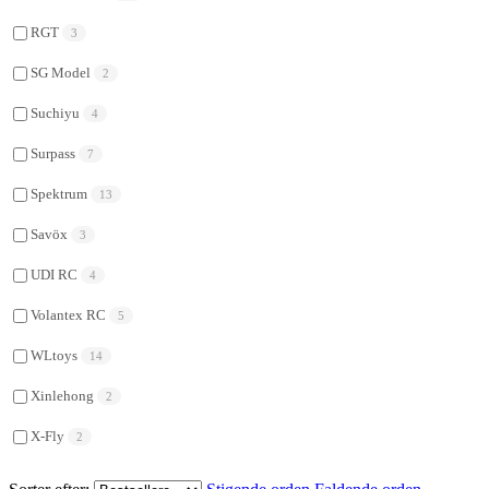
RGT
3
SG Model
2
Suchiyu
4
Surpass
7
Spektrum
13
Savöx
3
UDI RC
4
Volantex RC
5
WLtoys
14
Xinlehong
2
X-Fly
2