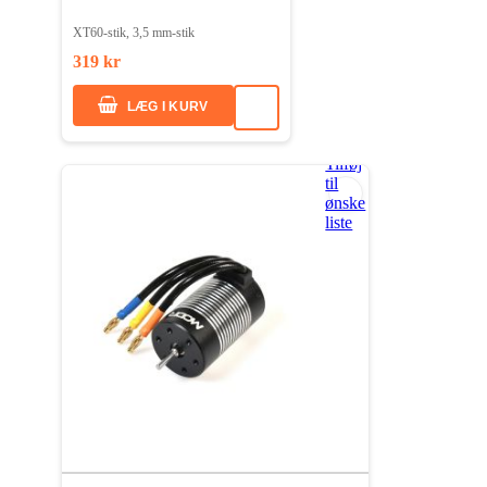
XT60-stik, 3,5 mm-stik
319 kr
LÆG I KURV
Tilføj
til
ønske
liste