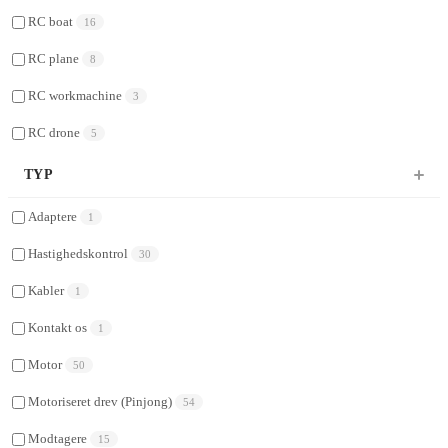
RC boat
16
RC plane
8
RC workmachine
3
RC drone
5
TYP
Adaptere
1
Hastighedskontrol
30
Kabler
1
Kontakt os
1
Motor
50
Motoriseret drev (Pinjong)
54
Modtagere
15