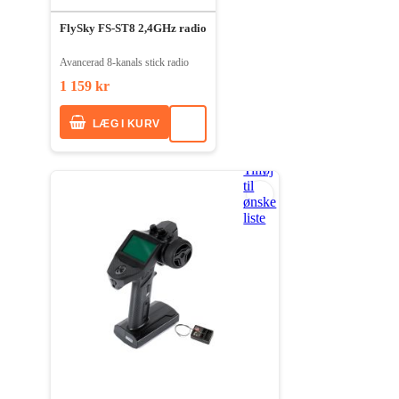
FlySky FS-ST8 2,4GHz radio
Avancerad 8-kanals stick radio
1 159 kr
LÆG I KURV
Tilføj
til
ønske
liste