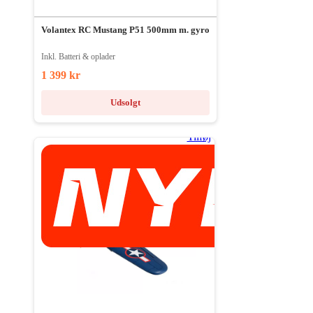
Volantex RC Mustang P51 500mm m. gyro
Inkl. Batteri & oplader
1 399 kr
Udsolgt
Tilføj
til
ønske
liste