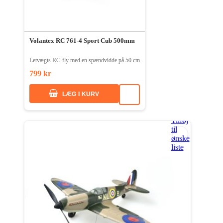
Volantex RC 761-4 Sport Cub 500mm
Letvægts RC-fly med en spændvidde på 50 cm
799 kr
LÆG I KURV
Tilføj
til
ønske
liste