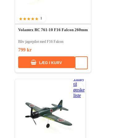
1
90%
Volantex RC 761-10 F16 Falcon 260mm
Bliv jagerpilot med F16 Falcon
799 kr
LÆG I KURV
Tilføj
til
ønske
liste