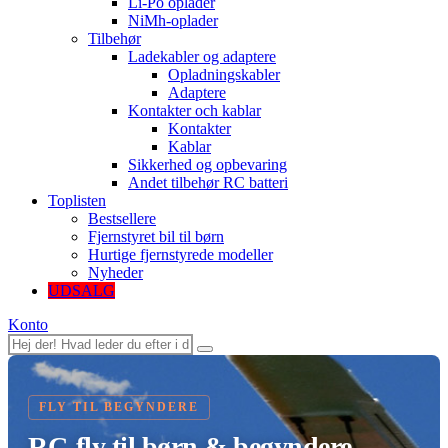
Li-Po oplader
NiMh-oplader
Tilbehør
Ladekabler og adaptere
Opladningskabler
Adaptere
Kontakter och kablar
Kontakter
Kablar
Sikkerhed og opbevaring
Andet tilbehør RC batteri
Toplisten
Bestsellere
Fjernstyret bil til børn
Hurtige fjernstyrede modeller
Nyheder
UDSALG
Konto
FLY TIL BEGYNDERE
RC-fly til børn & begyndere