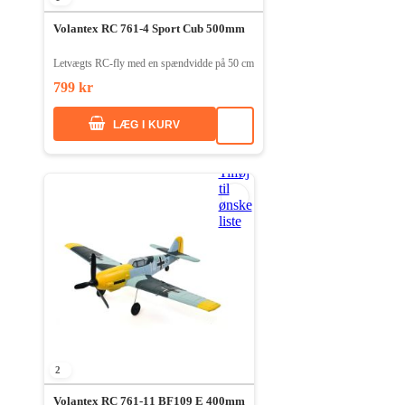
Volantex RC 761-4 Sport Cub 500mm
Letvægts RC-fly med en spændvidde på 50 cm
799 kr
LÆG I KURV
Tilføj
til
ønske
liste
2
Volantex RC 761-11 BF109 E 400mm