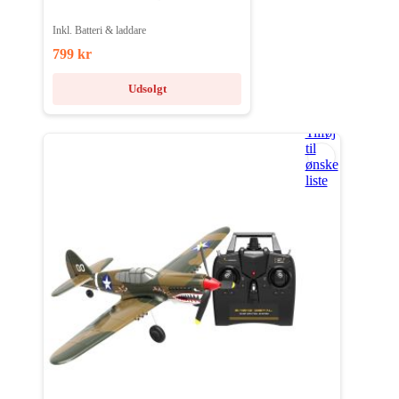
Inkl. Batteri & laddare
799 kr
Udsolgt
Tilføj
til
ønske
liste