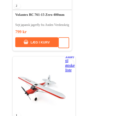
2
Volantex RC 761-15 Zero 400mm
Sejt japansk jagerfly fra Anden Verdenskrig
799 kr
LÆG I KURV
Tilføj
til
ønske
liste
1