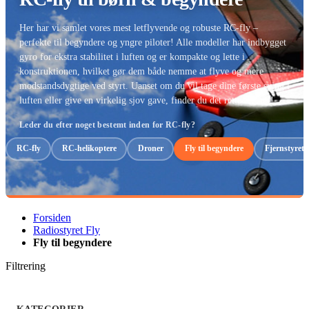
Her har vi samlet vores mest letflyvende og robuste RC-fly –
perfekte til begyndere og yngre piloter! Alle modeller har indbygget
gyro for ekstra stabilitet i luften og er kompakte og lette i
konstruktionen, hvilket gør dem både nemme at flyve og mere
modstandsdygtige ved styrt. Uanset om du vil tage dine første sving i
luften eller give en virkelig sjov gave, finder du det rette fly her!
Leder du efter noget bestemt inden for RC-fly?
RC-fly
RC-helikoptere
Droner
Fly til begyndere
Fjernstyret b
Forsiden
Radiostyret Fly
Fly til begyndere
Filtrering