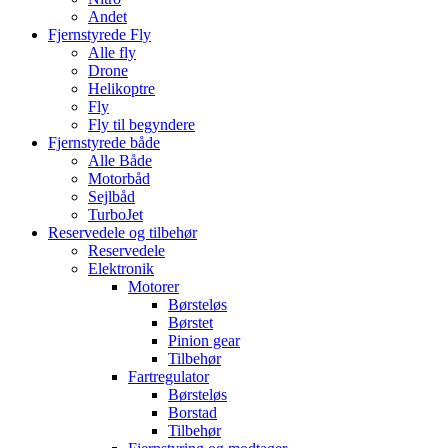
Andet
Fjernstyrede Fly
Alle fly
Drone
Helikoptre
Fly
Fly til begyndere
Fjernstyrede både
Alle Både
Motorbåd
Sejlbåd
TurboJet
Reservedele og tilbehør
Reservedele
Elektronik
Motorer
Børsteløs
Børstet
Pinion gear
Tilbehør
Fartregulator
Børsteløs
Borstad
Tilbehør