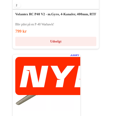
2
Volantex RC P40 V2 - m.Gyro, 4-Kanaler, 400mm, RTF
Bliv pilot på en P-40 Warhawk!
799 kr
Udsolgt
Tilføj
til
ønske
liste