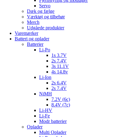
Fjernstyring og modtager
Servo
Dæk og fælge
Værktøj og tilbehør
Merch
Udgåede produkter
Varemærker
Batteri og oplader
Batterier
Li-Po
1s 3.7V
2s 7.4V
3s 11.1V
4s 14.8v
Li-Ion
2s 6.4V
2s 7.4V
NiMH
7.2V (6c)
8.4V (7c)
Li-HV
Li-Fe
Modr batterier
Oplader
Multi Oplader