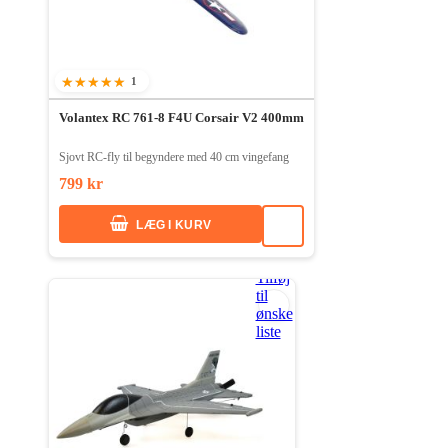
1
100%
Volantex RC 761-8 F4U Corsair V2 400mm
Sjovt RC-fly til begyndere med 40 cm vingefang
799 kr
LÆG I KURV
Tilføj
til
ønske
liste