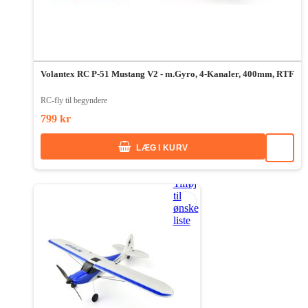
Volantex RC P-51 Mustang V2 - m.Gyro, 4-Kanaler, 400mm, RTF
RC-fly til begyndere
799 kr
LÆG I KURV
Tilføj
til
ønske
liste