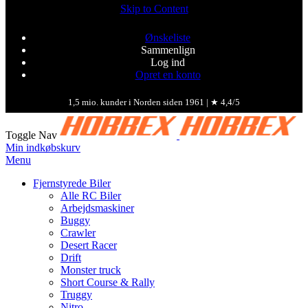
Skip to Content
Ønskeliste
Sammenlign
Log ind
Opret en konto
1,5 mio. kunder i Norden siden 1961 | ★ 4,4/5
Toggle Nav
Min indkøbskurv
Menu
Fjernstyrede Biler
Alle RC Biler
Arbejdsmaskiner
Buggy
Crawler
Desert Racer
Drift
Monster truck
Short Course & Rally
Truggy
Nitro