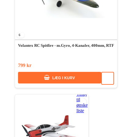
6
Volantex RC Spitfire - m.Gyro, 4-Kanaler, 400mm, RTF
799 kr
LÆG I KURV
Tilføj
til
ønske
liste