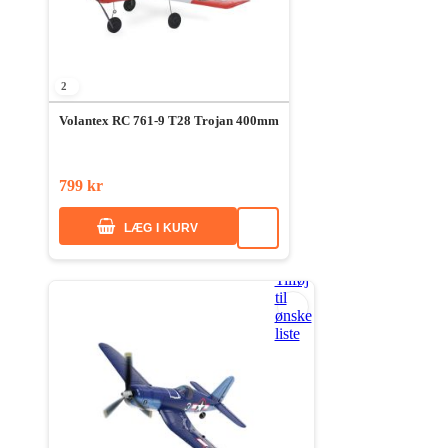
2
Volantex RC 761-9 T28 Trojan 400mm
799 kr
LÆG I KURV
Tilføj
til
ønske
liste