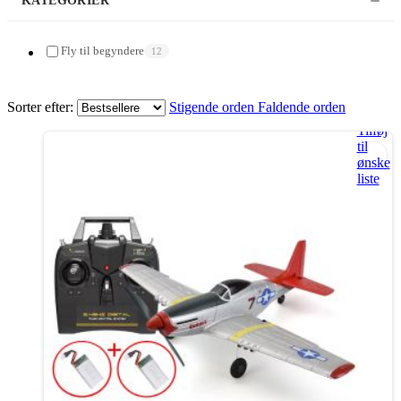
KATEGORIER
Fly til begyndere
12
Sorter efter:
Stigende orden
Faldende orden
Tilføj
til
ønske
liste