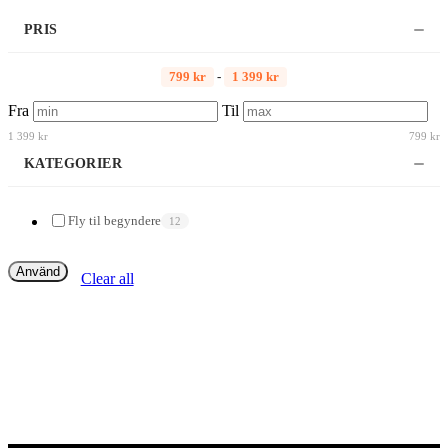
PRIS
799 kr
-
1 399 kr
Fra
Til
1 399 kr
799 kr
KATEGORIER
Fly til begyndere
12
Använd
Clear all