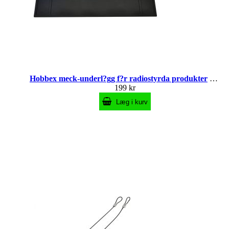
Hobbex meck-underl?gg f?r radiostyrda produkter
En so
199 kr
Læg i kurv