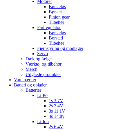
Motorer
Børsteløs
Børstet
Pinion gear
Tilbehør
Fartregulator
Børsteløs
Borstad
Tilbehør
Fjernstyring og modtager
Servo
Dæk og fælge
Værktøj og tilbehør
Merch
Udgåede produkter
Varemærker
Batteri og oplader
Batterier
Li-Po
1s 3.7V
2s 7.4V
3s 11.1V
4s 14.8v
Li-Ion
2s 6.4V