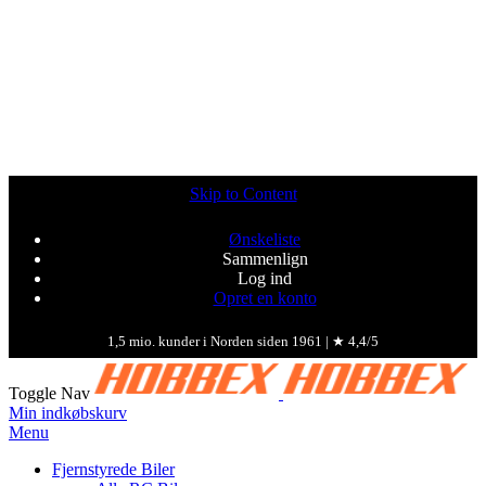
Skip to Content
Ønskeliste
Sammenlign
Log ind
Opret en konto
1,5 mio. kunder i Norden siden 1961 | ★ 4,4/5
Toggle Nav
Min indkøbskurv
Menu
Fjernstyrede Biler