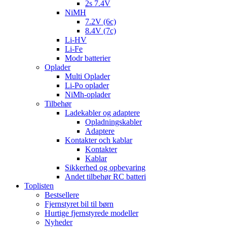
2s 7.4V
NiMH
7.2V (6c)
8.4V (7c)
Li-HV
Li-Fe
Modr batterier
Oplader
Multi Oplader
Li-Po oplader
NiMh-oplader
Tilbehør
Ladekabler og adaptere
Opladningskabler
Adaptere
Kontakter och kablar
Kontakter
Kablar
Sikkerhed og opbevaring
Andet tilbehør RC batteri
Toplisten
Bestsellere
Fjernstyret bil til børn
Hurtige fjernstyrede modeller
Nyheder