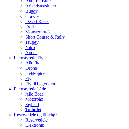
Alle RC Biler
Arbejdsmaskiner
Buggy
Crawler
Desert Racer
Drift
Monster truck
Short Course & Rally
Truggy
Nitro
Andet
Fjernstyrede Fly
Alle fly
Drone
Helikoptre
Fly
Fly til begyndere
Fjernstyrede både
Alle Både
Motorbåd
Sejlbåd
TurboJet
Reservedele og tilbehør
Reservedele
Elektronik