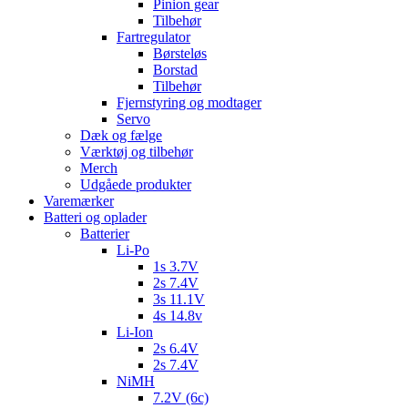
Pinion gear
Tilbehør
Fartregulator
Børsteløs
Borstad
Tilbehør
Fjernstyring og modtager
Servo
Dæk og fælge
Værktøj og tilbehør
Merch
Udgåede produkter
Varemærker
Batteri og oplader
Batterier
Li-Po
1s 3.7V
2s 7.4V
3s 11.1V
4s 14.8v
Li-Ion
2s 6.4V
2s 7.4V
NiMH
7.2V (6c)