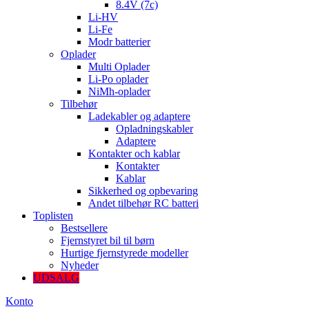
8.4V (7c)
Li-HV
Li-Fe
Modr batterier
Oplader
Multi Oplader
Li-Po oplader
NiMh-oplader
Tilbehør
Ladekabler og adaptere
Opladningskabler
Adaptere
Kontakter och kablar
Kontakter
Kablar
Sikkerhed og opbevaring
Andet tilbehør RC batteri
Toplisten
Bestsellere
Fjernstyret bil til børn
Hurtige fjernstyrede modeller
Nyheder
UDSALG
Konto