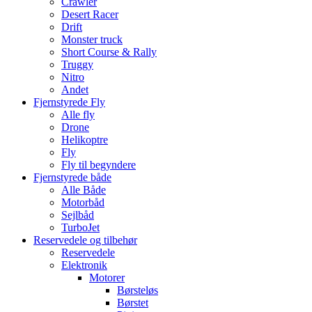
Crawler
Desert Racer
Drift
Monster truck
Short Course & Rally
Truggy
Nitro
Andet
Fjernstyrede Fly
Alle fly
Drone
Helikoptre
Fly
Fly til begyndere
Fjernstyrede både
Alle Både
Motorbåd
Sejlbåd
TurboJet
Reservedele og tilbehør
Reservedele
Elektronik
Motorer
Børsteløs
Børstet