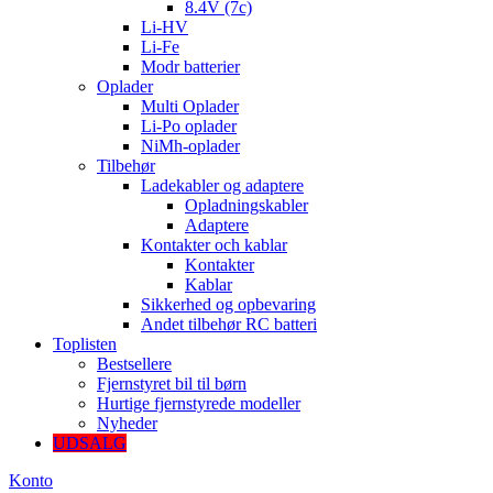
8.4V (7c)
Li-HV
Li-Fe
Modr batterier
Oplader
Multi Oplader
Li-Po oplader
NiMh-oplader
Tilbehør
Ladekabler og adaptere
Opladningskabler
Adaptere
Kontakter och kablar
Kontakter
Kablar
Sikkerhed og opbevaring
Andet tilbehør RC batteri
Toplisten
Bestsellere
Fjernstyret bil til børn
Hurtige fjernstyrede modeller
Nyheder
UDSALG
Konto