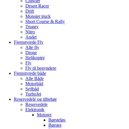
Crawler
Desert Racer
Drift
Monster truck
Short Course & Rally
Truggy
Nitro
Andet
Fjernstyrede Fly
Alle fly
Drone
Helikoptre
Fly
Fly til begyndere
Fjernstyrede både
Alle Både
Motorbåd
Sejlbåd
TurboJet
Reservedele og tilbehør
Reservedele
Elektronik
Motorer
Børsteløs
Børstet