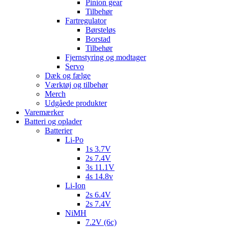
Pinion gear
Tilbehør
Fartregulator
Børsteløs
Borstad
Tilbehør
Fjernstyring og modtager
Servo
Dæk og fælge
Værktøj og tilbehør
Merch
Udgåede produkter
Varemærker
Batteri og oplader
Batterier
Li-Po
1s 3.7V
2s 7.4V
3s 11.1V
4s 14.8v
Li-Ion
2s 6.4V
2s 7.4V
NiMH
7.2V (6c)