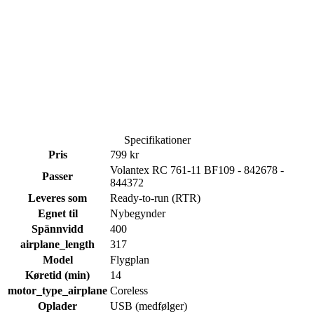
Specifikationer
Pris
799 kr
Volantex RC 761-11 BF109 - 842678 -
Passer
844372
Leveres som
Ready-to-run (RTR)
Egnet til
Nybegynder
Spännvidd
400
airplane_length
317
Model
Flygplan
Køretid (min)
14
motor_type_airplane
Coreless
Oplader
USB (medfølger)