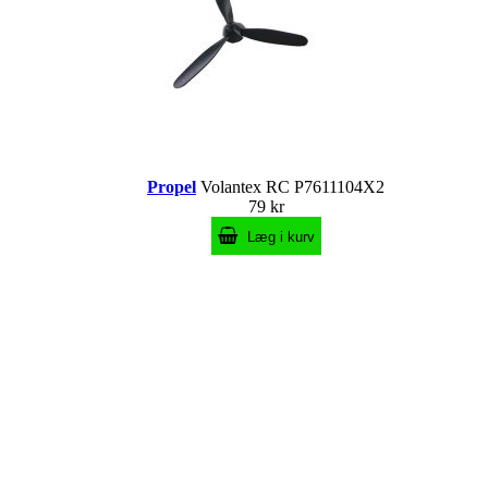
Propel
Volantex RC P7611104X2
79 kr
Læg i kurv