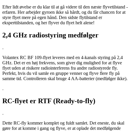
Efter lidt øvelse er du klar til at gå videre til den næste flyvetilstand -
erfaren. Her arbejder gyroen ikke så hårdt, og du får chancen for at
styre flyet mere på egen hånd. Den sidste flytilstand er
eksperttilstanden, og her flyver du flyet helt alene!
2,4 GHz radiostyring medfølger
.
Volantex RC BF 109-flyet leveres med en 4-kanals styring på 2,4
GHz. Det er en høj frekvens, som giver dig mulighed for at flyve
flyet uden at risikere radiointerferens fra andre radiostyrede fly.
Perfekt, hvis du vil samle en gruppe venner og flyve flere fly på
samme tid. Controlleren skal bruge 4 AA-batterier (medfølger ikke).
.
RC-flyet er RTF (Ready-to-fly)
.
Dette RC-fly kommer komplet og fuldt samlet. Det eneste, du skal
gøre for at komme i gang og flyve, er at oplade det medfølgende