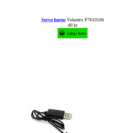
Servo horns
Volantex P7610106
49 kr
Læg i kurv