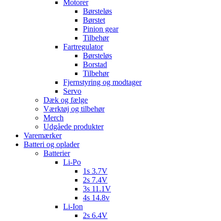
Motorer
Børsteløs
Børstet
Pinion gear
Tilbehør
Fartregulator
Børsteløs
Borstad
Tilbehør
Fjernstyring og modtager
Servo
Dæk og fælge
Værktøj og tilbehør
Merch
Udgåede produkter
Varemærker
Batteri og oplader
Batterier
Li-Po
1s 3.7V
2s 7.4V
3s 11.1V
4s 14.8v
Li-Ion
2s 6.4V