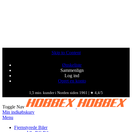
Skip to Content
Ønskeliste
Sammenlign
Log ind
Opret en konto
1,5 mio. kunder i Norden siden 1961 | ★ 4,4/5
Toggle Nav
Min indkøbskurv
Menu
Fjernstyrede Biler