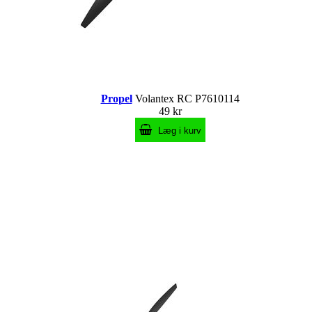
Propel
Volantex RC P7610114
49 kr
Læg i kurv