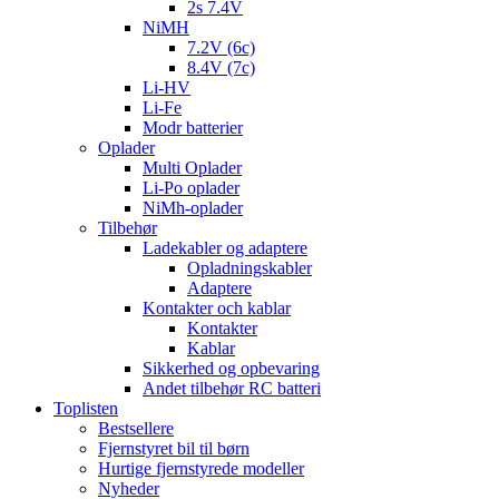
2s 7.4V
NiMH
7.2V (6c)
8.4V (7c)
Li-HV
Li-Fe
Modr batterier
Oplader
Multi Oplader
Li-Po oplader
NiMh-oplader
Tilbehør
Ladekabler og adaptere
Opladningskabler
Adaptere
Kontakter och kablar
Kontakter
Kablar
Sikkerhed og opbevaring
Andet tilbehør RC batteri
Toplisten
Bestsellere
Fjernstyret bil til børn
Hurtige fjernstyrede modeller
Nyheder