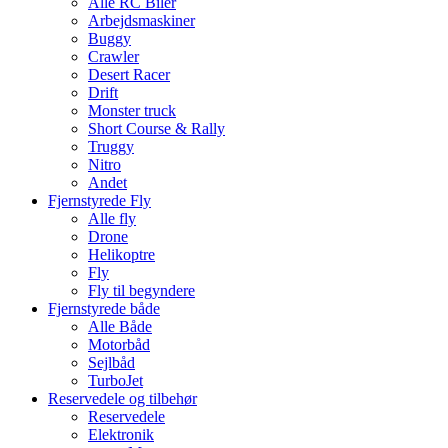
Alle RC Biler
Arbejdsmaskiner
Buggy
Crawler
Desert Racer
Drift
Monster truck
Short Course & Rally
Truggy
Nitro
Andet
Fjernstyrede Fly
Alle fly
Drone
Helikoptre
Fly
Fly til begyndere
Fjernstyrede både
Alle Både
Motorbåd
Sejlbåd
TurboJet
Reservedele og tilbehør
Reservedele
Elektronik