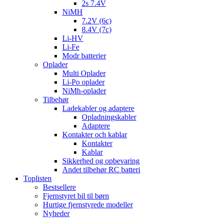
2s 7.4V
NiMH
7.2V (6c)
8.4V (7c)
Li-HV
Li-Fe
Modr batterier
Oplader
Multi Oplader
Li-Po oplader
NiMh-oplader
Tilbehør
Ladekabler og adaptere
Opladningskabler
Adaptere
Kontakter och kablar
Kontakter
Kablar
Sikkerhed og opbevaring
Andet tilbehør RC batteri
Toplisten
Bestsellere
Fjernstyret bil til børn
Hurtige fjernstyrede modeller
Nyheder