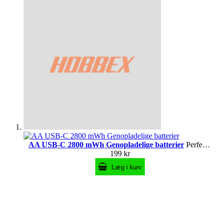
AA USB-C 2800 mWh Genopladelige batterier
Perfekte til fjernstyringer, legetøj og andre AA-enheder
199 kr
Læg i kurv