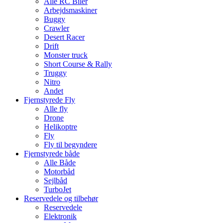
Alle RC Biler
Arbejdsmaskiner
Buggy
Crawler
Desert Racer
Drift
Monster truck
Short Course & Rally
Truggy
Nitro
Andet
Fjernstyrede Fly
Alle fly
Drone
Helikoptre
Fly
Fly til begyndere
Fjernstyrede både
Alle Både
Motorbåd
Sejlbåd
TurboJet
Reservedele og tilbehør
Reservedele
Elektronik