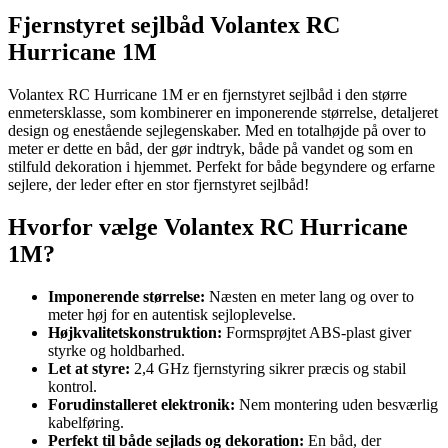
Fjernstyret sejlbåd Volantex RC
Hurricane 1M
Volantex RC Hurricane 1M er en fjernstyret sejlbåd i den større
enmetersklasse, som kombinerer en imponerende størrelse, detaljeret
design og enestående sejlegenskaber. Med en totalhøjde på over to
meter er dette en båd, der gør indtryk, både på vandet og som en
stilfuld dekoration i hjemmet. Perfekt for både begyndere og erfarne
sejlere, der leder efter en stor fjernstyret sejlbåd!
Hvorfor vælge Volantex RC Hurricane
1M?
Imponerende størrelse:
Næsten en meter lang og over to
meter høj for en autentisk sejloplevelse.
Højkvalitetskonstruktion:
Formsprøjtet ABS-plast giver
styrke og holdbarhed.
Let at styre:
2,4 GHz fjernstyring sikrer præcis og stabil
kontrol.
Forudinstalleret elektronik:
Nem montering uden besværlig
kabelføring.
Perfekt til både sejlads og dekoration:
En båd, der