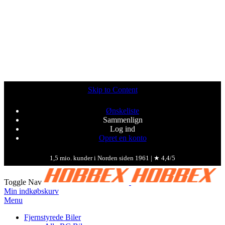
Skip to Content
Ønskeliste
Sammenlign
Log ind
Opret en konto
1,5 mio. kunder i Norden siden 1961 | ★ 4,4/5
Toggle Nav
Min indkøbskurv
Menu
Fjernstyrede Biler