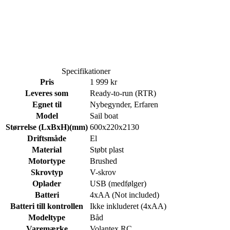
Specifikationer
Pris
1 999 kr
Leveres som
Ready-to-run (RTR)
Egnet til
Nybegynder, Erfaren
Model
Sail boat
Størrelse (LxBxH)(mm)
600x220x2130
Driftsmåde
El
Material
Støbt plast
Motortype
Brushed
Skrovtyp
V-skrov
Oplader
USB (medfølger)
Batteri
4xAA (Not included)
Batteri till kontrollen
Ikke inkluderet (4xAA)
Modeltype
Båd
Varemærke
Volantex RC