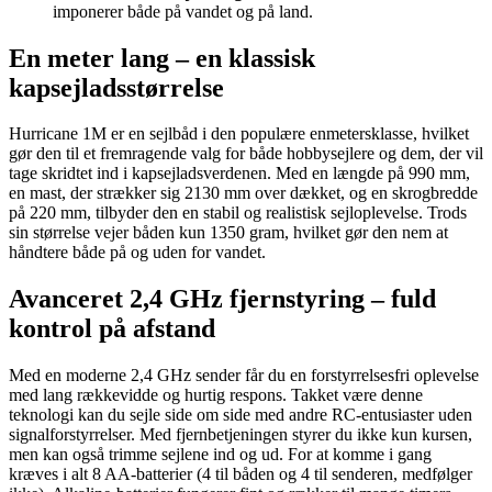
imponerer både på vandet og på land.
En meter lang – en klassisk
kapsejladsstørrelse
Hurricane 1M er en sejlbåd i den populære enmetersklasse, hvilket
gør den til et fremragende valg for både hobbysejlere og dem, der vil
tage skridtet ind i kapsejladsverdenen. Med en længde på 990 mm,
en mast, der strækker sig 2130 mm over dækket, og en skrogbredde
på 220 mm, tilbyder den en stabil og realistisk sejloplevelse. Trods
sin størrelse vejer båden kun 1350 gram, hvilket gør den nem at
håndtere både på og uden for vandet.
Avanceret 2,4 GHz fjernstyring – fuld
kontrol på afstand
Med en moderne 2,4 GHz sender får du en forstyrrelsesfri oplevelse
med lang rækkevidde og hurtig respons. Takket være denne
teknologi kan du sejle side om side med andre RC-entusiaster uden
signalforstyrrelser. Med fjernbetjeningen styrer du ikke kun kursen,
men kan også trimme sejlene ind og ud. For at komme i gang
kræves i alt 8 AA-batterier (4 til båden og 4 til senderen, medfølger