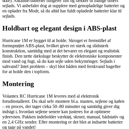
ikke). Alkaline-batterier fungerer fint og rækker til mange timers
sejlads. Vi anbefaler dog at supplere med genopladelige batterier og
en oplader fra Modr, så du altid har fuldt opladede batterier klar til
sejlads.
Holdbart og elegant design i ABS-plast
Hurricane 1M er bygget til at holde. Skroget er fremstillet af
formsprøjtet ABS-plast, hvilket giver en stærk og slidstærk
konstruktion, samtidig med at det bevarer en elegant og realistisk
finish. Den tætte dæksluge beskytter de elektroniske komponenter
mod vand og fugt, så du kan sejle uden bekymringer. Sejlads i
saltvand? Intet problem – skyl blot båden med ferskvand bagefter
for at holde den i topform.
Montering
Volantex RC Hurricane 1M leveres med al elektronik
forudinstalleret. Du skal selv montere bl.a. masten, sejlene og kølen
– en proces, der tager cirka 50–80 minutter og samtidig giver dig
indsigt i, hvordan sejlene senere kan justeres for at optimere
ydeevnen. Pakken indeholder værktøj, skruer, manual, bådstativ og
en 2,4 GHz sender. Efter montering er det blot at indsætte batterier
og tage på vandet!