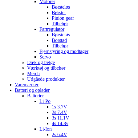
Motorer
Børsteløs
Børstet
Pinion gear
Tilbehør
Fartregulator
Børsteløs
Borstad
Tilbehør
Fjernstyring og modtager
Servo
Dæk og fælge
Værktøj og tilbehør
Merch
Udgåede produkter
Varemærker
Batteri og oplader
Batterier
Li-Po
1s 3.7V
2s 7.4V
3s 11.1V
4s 14.8v
Li-Ion
2s 6.4V