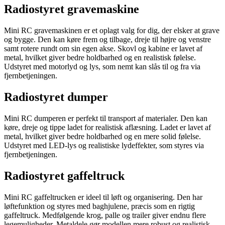
Radiostyret gravemaskine
Mini RC gravemaskinen er et oplagt valg for dig, der elsker at grave
og bygge. Den kan køre frem og tilbage, dreje til højre og venstre
samt rotere rundt om sin egen akse. Skovl og kabine er lavet af
metal, hvilket giver bedre holdbarhed og en realistisk følelse.
Udstyret med motorlyd og lys, som nemt kan slås til og fra via
fjernbetjeningen.
Radiostyret dumper
Mini RC dumperen er perfekt til transport af materialer. Den kan
køre, dreje og tippe ladet for realistisk aflæsning. Ladet er lavet af
metal, hvilket giver bedre holdbarhed og en mere solid følelse.
Udstyret med LED-lys og realistiske lydeffekter, som styres via
fjernbetjeningen.
Radiostyret gaffeltruck
Mini RC gaffeltrucken er ideel til løft og organisering. Den har
løftefunktion og styres med baghjulene, præcis som en rigtig
gaffeltruck. Medfølgende krog, palle og trailer giver endnu flere
legemuligheder. Metaldele gør modellen mere robust og realistisk.