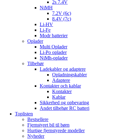
2s 7.4V
NiMH
7.2V (6c)
8.4V (7c)
Li-HV
Li-Fe
Modr batterier
Oplader
Multi Oplader
Li-Po oplader
NiMh-oplader
Tilbehør
Ladekabler og adaptere
Opladningskabler
Adaptere
Kontakter och kablar
Kontakter
Kablar
Sikkerhed og opbevaring
Andet tilbehør RC batteri
Toplisten
Bestsellere
Fjernstyret bil til børn
Hurtige fjernstyrede modeller
Nyheder