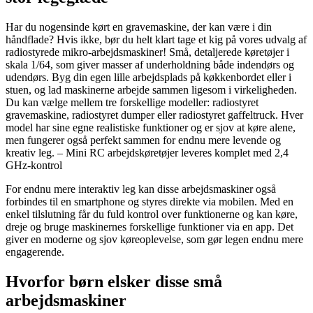
Har du nogensinde kørt en gravemaskine, der kan være i din
håndflade? Hvis ikke, bør du helt klart tage et kig på vores udvalg af
radiostyrede mikro-arbejdsmaskiner! Små, detaljerede køretøjer i
skala 1/64, som giver masser af underholdning både indendørs og
udendørs. Byg din egen lille arbejdsplads på køkkenbordet eller i
stuen, og lad maskinerne arbejde sammen ligesom i virkeligheden.
Du kan vælge mellem tre forskellige modeller: radiostyret
gravemaskine, radiostyret dumper eller radiostyret gaffeltruck. Hver
model har sine egne realistiske funktioner og er sjov at køre alene,
men fungerer også perfekt sammen for endnu mere levende og
kreativ leg. – Mini RC arbejdskøretøjer leveres komplet med 2,4
GHz-kontrol
For endnu mere interaktiv leg kan disse arbejdsmaskiner også
forbindes til en smartphone og styres direkte via mobilen. Med en
enkel tilslutning får du fuld kontrol over funktionerne og kan køre,
dreje og bruge maskinernes forskellige funktioner via en app. Det
giver en moderne og sjov køreoplevelse, som gør legen endnu mere
engagerende.
Hvorfor børn elsker disse små
arbejdsmaskiner