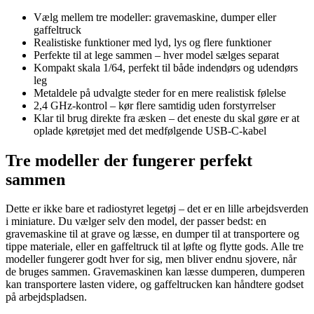
Vælg mellem tre modeller: gravemaskine, dumper eller
gaffeltruck
Realistiske funktioner med lyd, lys og flere funktioner
Perfekte til at lege sammen – hver model sælges separat
Kompakt skala 1/64, perfekt til både indendørs og udendørs
leg
Metaldele på udvalgte steder for en mere realistisk følelse
2,4 GHz-kontrol – kør flere samtidig uden forstyrrelser
Klar til brug direkte fra æsken – det eneste du skal gøre er at
oplade køretøjet med det medfølgende USB-C-kabel
Tre modeller der fungerer perfekt
sammen
Dette er ikke bare et radiostyret legetøj – det er en lille arbejdsverden
i miniature. Du vælger selv den model, der passer bedst: en
gravemaskine til at grave og læsse, en dumper til at transportere og
tippe materiale, eller en gaffeltruck til at løfte og flytte gods. Alle tre
modeller fungerer godt hver for sig, men bliver endnu sjovere, når
de bruges sammen. Gravemaskinen kan læsse dumperen, dumperen
kan transportere lasten videre, og gaffeltrucken kan håndtere godset
på arbejdspladsen.