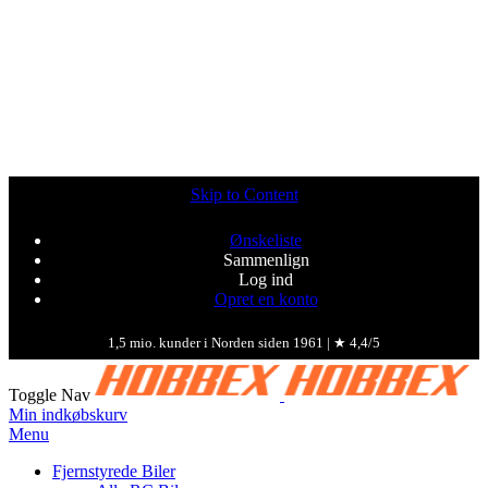
Skip to Content
Ønskeliste
Sammenlign
Log ind
Opret en konto
1,5 mio. kunder i Norden siden 1961 | ★ 4,4/5
Toggle Nav
Min indkøbskurv
Menu
Fjernstyrede Biler