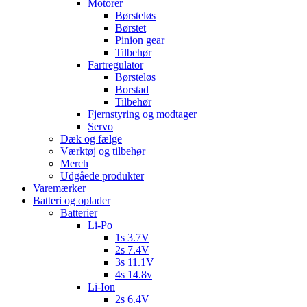
Motorer
Børsteløs
Børstet
Pinion gear
Tilbehør
Fartregulator
Børsteløs
Borstad
Tilbehør
Fjernstyring og modtager
Servo
Dæk og fælge
Værktøj og tilbehør
Merch
Udgåede produkter
Varemærker
Batteri og oplader
Batterier
Li-Po
1s 3.7V
2s 7.4V
3s 11.1V
4s 14.8v
Li-Ion
2s 6.4V