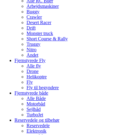
Alle RC Biler
Arbejdsmaskiner
Buggy
Crawler
Desert Racer
Drift
Monster truck
Short Course & Rally
Truggy
Nitro
Andet
Fjernstyrede Fly
Alle fly
Drone
Helikoptre
Fly
Fly til begyndere
Fjernstyrede både
Alle Både
Motorbåd
Sejlbåd
TurboJet
Reservedele og tilbehør
Reservedele
Elektronik