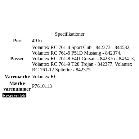
Specifikationer
Pris
49 kr
Volantex RC 761-4 Sport Cub - 842373 - 844532,
Volantex RC 761-5 P51D Mustang - 842374,
Passer
Volantex RC 761-8 F4U Corsair - 842376 - 843413,
Volantex RC 761-9 T28 Trojan - 842377, Volantex
RC 761-12 Spitefire - 842375
Varemærke
Volantex RC
Mærke
P7610113
varenummer
Reservedele