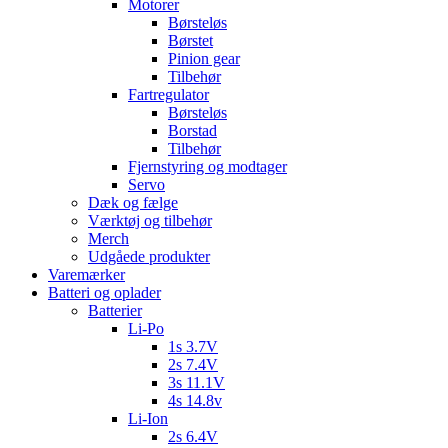
Motorer
Børsteløs
Børstet
Pinion gear
Tilbehør
Fartregulator
Børsteløs
Borstad
Tilbehør
Fjernstyring og modtager
Servo
Dæk og fælge
Værktøj og tilbehør
Merch
Udgåede produkter
Varemærker
Batteri og oplader
Batterier
Li-Po
1s 3.7V
2s 7.4V
3s 11.1V
4s 14.8v
Li-Ion
2s 6.4V