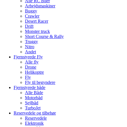
Alle RC Biler
Arbejdsmaskiner
Buggy
Crawler
Desert Racer
Drift
Monster truck
Short Course & Rally
Truggy
Nitro
Andet
Fjernstyrede Fly
Alle fly
Drone
Helikoptre
Fly
Fly til begyndere
Fjernstyrede både
Alle Både
Motorbåd
Sejlbåd
TurboJet
Reservedele og tilbehør
Reservedele
Elektronik