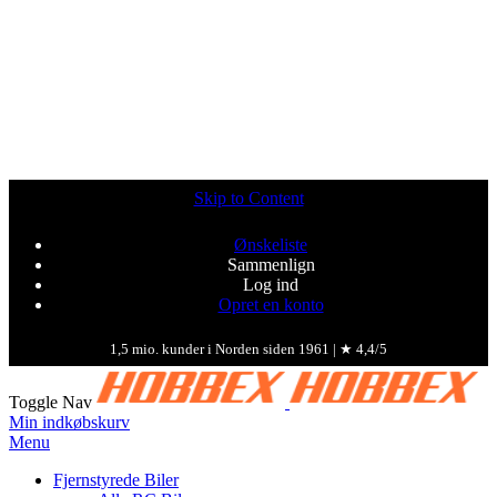
Skip to Content
Ønskeliste
Sammenlign
Log ind
Opret en konto
1,5 mio. kunder i Norden siden 1961 | ★ 4,4/5
Toggle Nav
Min indkøbskurv
Menu
Fjernstyrede Biler