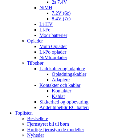
2s 7.4V
NiMH
7.2V (6c)
8.4V (7c)
Li-HV
Li-Fe
Modr batterier
Oplader
Multi Oplader
Li-Po oplader
NiMh-oplader
Tilbehør
Ladekabler og adaptere
Opladningskabler
Adaptere
Kontakter och kablar
Kontakter
Kablar
Sikkerhed og opbevaring
Andet tilbehør RC batteri
Toplisten
Bestsellere
Fjernstyret bil til børn
Hurtige fjernstyrede modeller
Nyheder