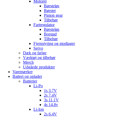
Motorer
Børsteløs
Børstet
Pinion gear
Tilbehør
Fartregulator
Børsteløs
Borstad
Tilbehør
Fjernstyring og modtager
Servo
Dæk og fælge
Værktøj og tilbehør
Merch
Udgåede produkter
Varemærker
Batteri og oplader
Batterier
Li-Po
1s 3.7V
2s 7.4V
3s 11.1V
4s 14.8v
Li-Ion
2s 6.4V