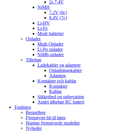
2s 7.4V
NiMH
7.2V (6c)
8.4V (7c)
Li-HV
Li-Fe
Modr batterier
Oplader
Multi Oplader
Li-Po oplader
NiMh-oplader
Tilbehør
Ladekabler og adaptere
Opladningskabler
Adaptere
Kontakter och kablar
Kontakter
Kablar
Sikkerhed og opbevaring
Andet tilbehør RC batteri
Toplisten
Bestsellere
Fjernstyret bil til børn
Hurtige fjernstyrede modeller
Nyheder