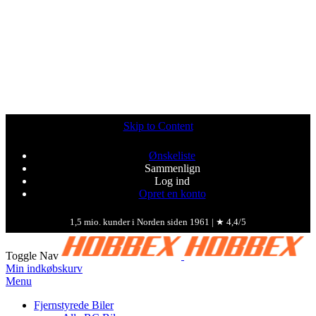
Skip to Content
Ønskeliste
Sammenlign
Log ind
Opret en konto
1,5 mio. kunder i Norden siden 1961 | ★ 4,4/5
Toggle Nav
Min indkøbskurv
Menu
Fjernstyrede Biler