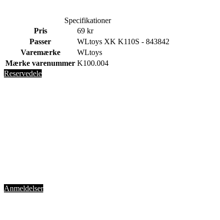
Specifikationer
Pris
69 kr
Passer
WLtoys XK K110S - 843842
Varemærke
WLtoys
Mærke varenummer
K100.004
Reservedele
Anmeldelser