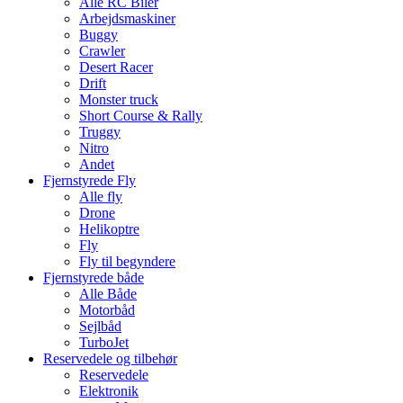
Alle RC Biler
Arbejdsmaskiner
Buggy
Crawler
Desert Racer
Drift
Monster truck
Short Course & Rally
Truggy
Nitro
Andet
Fjernstyrede Fly
Alle fly
Drone
Helikoptre
Fly
Fly til begyndere
Fjernstyrede både
Alle Både
Motorbåd
Sejlbåd
TurboJet
Reservedele og tilbehør
Reservedele
Elektronik