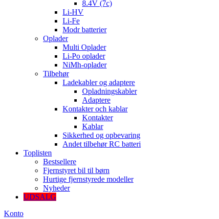
8.4V (7c)
Li-HV
Li-Fe
Modr batterier
Oplader
Multi Oplader
Li-Po oplader
NiMh-oplader
Tilbehør
Ladekabler og adaptere
Opladningskabler
Adaptere
Kontakter och kablar
Kontakter
Kablar
Sikkerhed og opbevaring
Andet tilbehør RC batteri
Toplisten
Bestsellere
Fjernstyret bil til børn
Hurtige fjernstyrede modeller
Nyheder
UDSALG
Konto