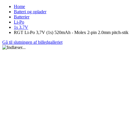
Home
Batteri og oplader
Batterier
Li-Po
1s 3.7V
RGT Li-Po 3,7V (1s) 520mAh - Molex 2-pin 2.0mm pitch-stik
Gå til slutningen af billedgalleriet