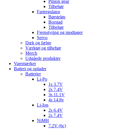
Pinion gear
Tilbehør
Fartregulator
Børsteløs
Borstad
Tilbehør
Fjernstyring og modtager
Servo
Dæk og fælge
Værktøj og tilbehør
Merch
Udgåede produkter
Varemærker
Batteri og oplader
Batterier
Li-Po
1s 3.7V
2s 7.4V
3s 11.1V
4s 14.8v
Li-Ion
2s 6.4V
2s 7.4V
NiMH
7.2V (6c)