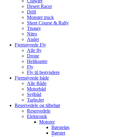
Crawler
Desert Racer
Drift
Monster truck
Short Course & Rally
Truggy
Nitro
Andet
Fjernstyrede Fly
Alle fly
Drone
Helikoptre
Fly
Fly til begyndere
Fjernstyrede både
Alle Både
Motorbåd
Sejlbåd
TurboJet
Reservedele og tilbehør
Reservedele
Elektronik
Motorer
Børsteløs
Børstet