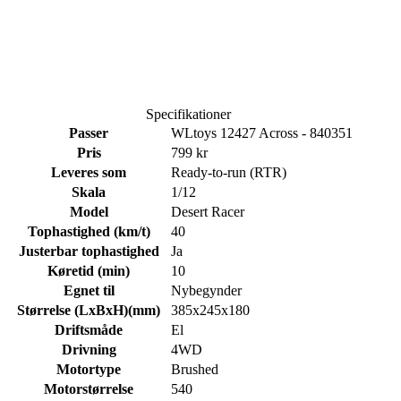
Specifikationer
Passer
WLtoys 12427 Across - 840351
Pris
799 kr
Leveres som
Ready-to-run (RTR)
Skala
1/12
Model
Desert Racer
Tophastighed (km/t)
40
Justerbar tophastighed
Ja
Køretid (min)
10
Egnet til
Nybegynder
Størrelse (LxBxH)(mm)
385x245x180
Driftsmåde
El
Drivning
4WD
Motortype
Brushed
Motorstørrelse
540