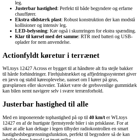
leg.
Justerbar hastighed
: Perfekt til både begyndere og erfarne
chauffører.
Ekstra slidstærk plast
: Robust konstruktion der kan modstå
kollisioner og intensiv leg.
LED-belysning
: Kør også i skumringen for ekstra spænding.
Klar til kørsel med det samme
: RTR med batteri og USB-
oplader for nem anvendelse.
Actionfyldt køretur i terrænet
WLtoys 12427 Across er bygget til at håndtere alt fra stejle bakker
til hårde forhindringer. Firehjulstrækket og affjedringssystemet giver
en jævn og stabil køreoplevelse, uanset om I kører på grus,
græsplænen eller skovstier. Takket være de grebsvenlige gummidæk
kan bilen nemt navigere selv i svære terrænforhold.
Justerbar hastighed til alle
Med en imponerende tophastighed på op til
40 km/t
er WLtoys
12427 en af de hurtigste fjernstyrede biler i sin prisklasse. For at
sikre at alle kan deltage i legen tilbyder radiokontrollen en smart
hastighedsbegrænsningsfunktion, perfekt til begyndere så de kan
udvikle deres kørsel i et trygt miljø.