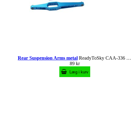
Rear Suspension Arms metal
ReadyToSky CAA-336 erstatter wltoys 0023
89 kr
Læg i kurv