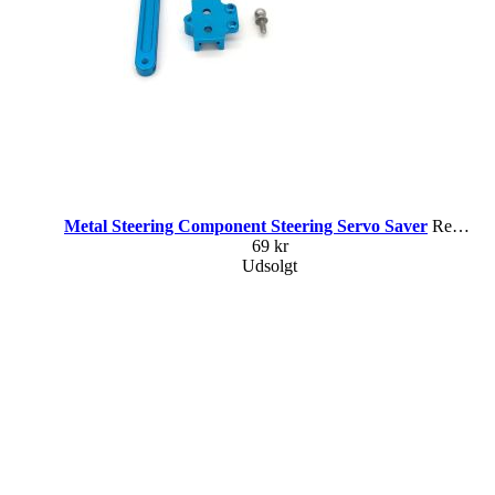
Metal Steering Component Steering Servo Saver
ReadyToSky CAA-335 erstatter wltoys 0010
69 kr
Udsolgt