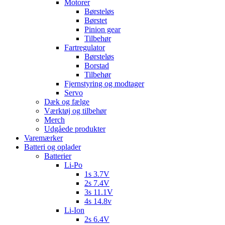
Motorer
Børsteløs
Børstet
Pinion gear
Tilbehør
Fartregulator
Børsteløs
Borstad
Tilbehør
Fjernstyring og modtager
Servo
Dæk og fælge
Værktøj og tilbehør
Merch
Udgåede produkter
Varemærker
Batteri og oplader
Batterier
Li-Po
1s 3.7V
2s 7.4V
3s 11.1V
4s 14.8v
Li-Ion
2s 6.4V