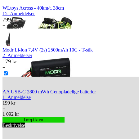
WLtoys Across - 40km/t, 38cm
15
Anmeldelser
799 kr
+
Modr Li-Ion 7,4V (2s) 2500mAh 10C - T-stik
2
Anmeldelser
179 kr
+
AA USB-C 2800 mWh Genopladelige batterier
1
Anmeldelse
199 kr
=
1 092 kr
Læg i kurv
Beskrivelse
25%