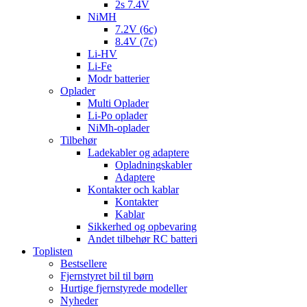
2s 7.4V
NiMH
7.2V (6c)
8.4V (7c)
Li-HV
Li-Fe
Modr batterier
Oplader
Multi Oplader
Li-Po oplader
NiMh-oplader
Tilbehør
Ladekabler og adaptere
Opladningskabler
Adaptere
Kontakter och kablar
Kontakter
Kablar
Sikkerhed og opbevaring
Andet tilbehør RC batteri
Toplisten
Bestsellere
Fjernstyret bil til børn
Hurtige fjernstyrede modeller
Nyheder