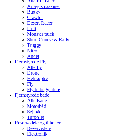
Alle RC Biler
Arbejdsmaskiner
Buggy
Crawler
Desert Racer
Drift
Monster truck
Short Course & Rally
Truggy
Nitro
Andet
Fjernstyrede Fly
Alle fly
Drone
Helikoptre
Fly
Fly til begyndere
Fjernstyrede både
Alle Både
Motorbåd
Sejlbåd
TurboJet
Reservedele og tilbehør
Reservedele
Elektronik