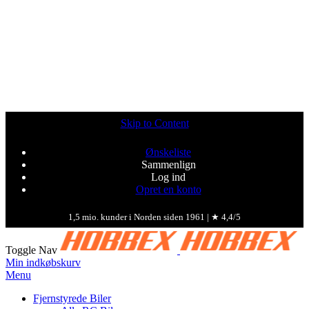
Skip to Content
Ønskeliste
Sammenlign
Log ind
Opret en konto
1,5 mio. kunder i Norden siden 1961 | ★ 4,4/5
Toggle Nav
Min indkøbskurv
Menu
Fjernstyrede Biler