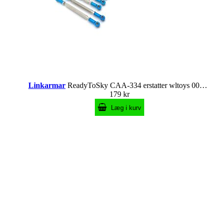
Linkarmar
ReadyToSky CAA-334 erstatter wltoys 0019, 0020
179 kr
Læg i kurv