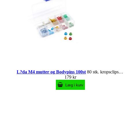
L?da M4 mutter og Bodypins 100st
80 stk. kropsclips & 20 stk. M4-møtrikker 4 forskellige farver
179 kr
Læg i kurv