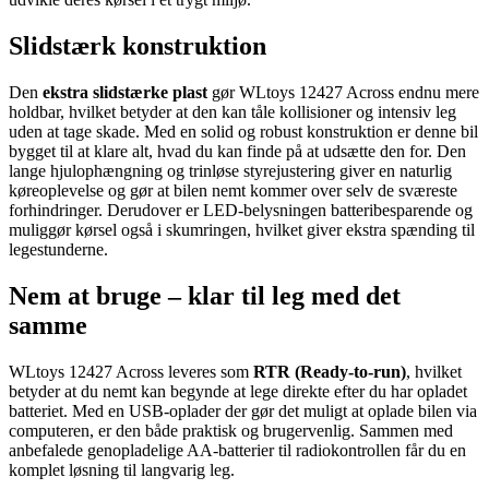
Slidstærk konstruktion
Den
ekstra slidstærke plast
gør WLtoys 12427 Across endnu mere
holdbar, hvilket betyder at den kan tåle kollisioner og intensiv leg
uden at tage skade. Med en solid og robust konstruktion er denne bil
bygget til at klare alt, hvad du kan finde på at udsætte den for. Den
lange hjulophængning og trinløse styrejustering giver en naturlig
køreoplevelse og gør at bilen nemt kommer over selv de sværeste
forhindringer. Derudover er LED-belysningen batteribesparende og
muliggør kørsel også i skumringen, hvilket giver ekstra spænding til
legestunderne.
Nem at bruge – klar til leg med det
samme
WLtoys 12427 Across leveres som
RTR (Ready-to-run)
, hvilket
betyder at du nemt kan begynde at lege direkte efter du har opladet
batteriet. Med en USB-oplader der gør det muligt at oplade bilen via
computeren, er den både praktisk og brugervenlig. Sammen med
anbefalede genopladelige AA-batterier til radiokontrollen får du en
komplet løsning til langvarig leg.