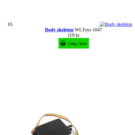
Body skeleton
WLToys 1047
119 kr
Læg i kurv